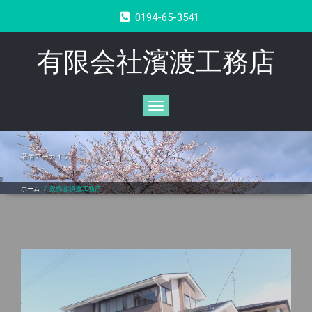
0194-65-3541
有限会社濱渡工務店
Toggle
navigation
著者アーカイブ
ホーム
/
投稿者:浜渡工務店