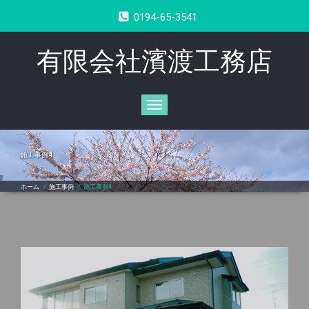
0194-65-3541
有限会社濱渡工務店
Toggle
navigation
施工事例4
ホーム
/
施工事例
/
施工事例4